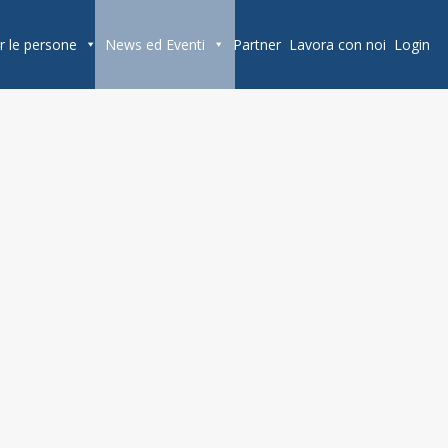
r le persone
News ed Eventi
Partner
Lavora con noi
Login
ilybusinessforum.it/