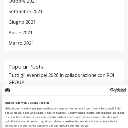
Ottobre 2021
Settembre 2021
Giugno 2021
Aprile 2021
Marzo 2021
Popular Posts
Tutti gli eventi del 2026 in collaborazione con ROI
GROUP
12 SETTEMBRE 2025
Fondo Nuove Competenze 2024
Questo sito web utilizza i cookie
12 SETTEMBRE 2025
Utilizziamo i cookie per personalizzare contenuti ed annunci, per fornire funzionalità dei
social media e per analizzare il nostro traffico. Condividiamo inoltre informazioni sul modo
Tutti gli eventi del 2023 in partnership con
in cui utilizza il nostro sito con i nostri partner che si occupano di analisi dei dati web,
pubblicità e social media, i quali potrebbero combinarle con altre informazioni che ha
Performance Strategies
fornito loro o che hanno raccolto dal suo utilizzo dei loro servizi.