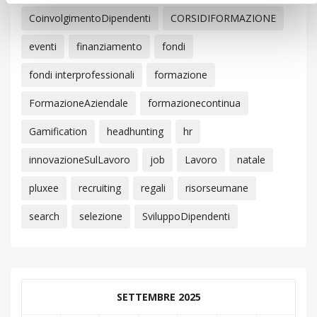
CoinvolgimentoDipendenti
CORSIDIFORMAZIONE
eventi
finanziamento
fondi
fondi interprofessionali
formazione
FormazioneAziendale
formazionecontinua
Gamification
headhunting
hr
innovazioneSulLavoro
job
Lavoro
natale
pluxee
recruiting
regali
risorseumane
search
selezione
SviluppoDipendenti
SETTEMBRE 2025