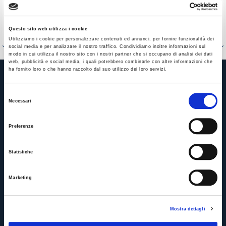
sede di Plurimpresa e
in collaborazione con
Curina
ROI GROUP
Questo sito web utilizza i cookie
Utilizziamo i cookie per personalizzare contenuti ed annunci, per fornire funzionalità dei
social media e per analizzare il nostro traffico. Condividiamo inoltre informazioni sul
modo in cui utilizza il nostro sito con i nostri partner che si occupano di analisi dei dati
web, pubblicità e social media, i quali potrebbero combinarle con altre informazioni che
ha fornito loro o che hanno raccolto dal suo utilizzo dei loro servizi.
Selezione
Necessari
del
consenso
Preferenze
Statistiche
APPROFONDISCI
Marketing
Servizi per le imprese
Servizi per le persone
Mostra dettagli
Servizi per gli enti