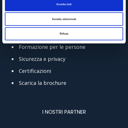
Accetta tutti
Partners
Accetta selezionati
Offerte di lavoro
Formazione per le imprese
Rifiuta
Formazione per le persone
Sicurezza e privacy
Certificazioni
Scarica la brochure
I NOSTRI PARTNER