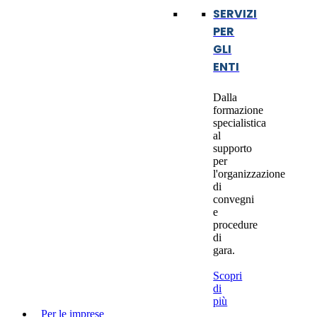
SERVIZI
PER
GLI
ENTI
Dalla
formazione
specialistica
al
supporto
per
l'organizzazione
di
convegni
e
procedure
di
gara.
Scopri
di
più
Per le imprese