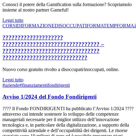
Conosci il potere della Gamification sulla formazione? Scopriamolo
insieme al nostro partner Gameful!
Leggi tutto
CORSIDIFORMAZIONE
DISOCCUPATI
FORMATEMP
FORMA
????????????????????
???????????????????????????????? –
????????????????????????????????
????????????????????????????
Nuovo corso gratuito rivolto a disoccupati/inoccupati, online.
Leggi tutto
#aziende
#finanziamenti
fondirigenti
Avviso 1/2024 del Fondo Fondirigenti
???? Il Fondo FONDIRIGENTI ha pubblicato l’Avviso 1/2024 ????
attraverso cui intende sostenere lo sviluppo delle competenze
manageriali necessarie per il miglior utilizzo dell’innovazione
tecnologica e, in particolare della digitalizzazione, a supporto della
competitività aziendale e dell’occupabilità dei dirigenti. Le risorse
stanziate sono 10 milioni di euro ed è possibile presentare piani