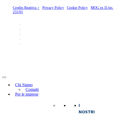
04781540879
Credits Reattiva >
|
Privacy Policy
|
Cookie Policy
|
MOG ex D.lgs.
231/01
Chi Siamo
Contatti
Per le imprese
I
NOSTRI