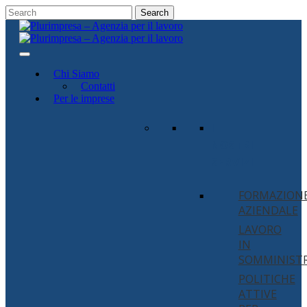
Search
Chi Siamo
Contatti
Per le imprese
I
NOSTRI
SERVIZI
FORMAZION
AZIENDALE
LAVORO
IN
SOMMINIST
POLITICHE
ATTIVE