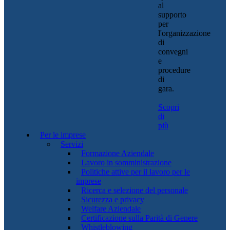
al
supporto
per
l'organizzazione
di
convegni
e
procedure
di
gara.
Scopri
di
più
Per le imprese
Servizi
Formazione Aziendale
Lavoro in somministrazione
Politiche attive per il lavoro per le
imprese
Ricerca e selezione del personale
Sicurezza e privacy
Welfare Aziendale
Certificazione sulla Parità di Genere
Whistleblowing