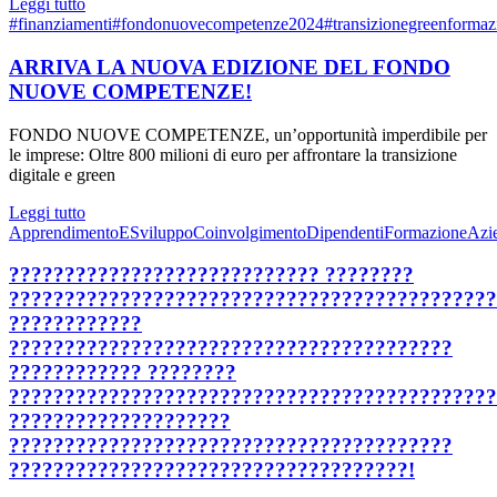
Leggi tutto
#finanziamenti
#fondonuovecompetenze2024
#transizionegreen
formaz
ARRIVA LA NUOVA EDIZIONE DEL FONDO
NUOVE COMPETENZE!
FONDO NUOVE COMPETENZE, un’opportunità imperdibile per
le imprese: Oltre 800 milioni di euro per affrontare la transizione
digitale e green
Leggi tutto
ApprendimentoESviluppo
CoinvolgimentoDipendenti
FormazioneAzi
???????????????????????????? ????????
????????????????????????????????????????????
????????????
????????????????????????????????????????
???????????? ????????
????????????????????????????????????????????
????????????????????
????????????????????????????????????????
????????????????????????????????????!