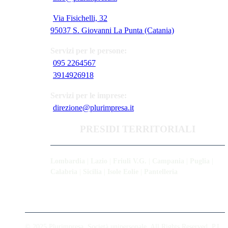
Via Fisichelli, 32
95037 S. Giovanni La Punta (Catania)
Servizi per le persone:
095 2264567
3914926918
Servizi per le imprese:
direzione@plurimpresa.it
PRESIDI TERRITORIALI
Lombardia
|
Lazio
|
Friuli V.G.
|
Campania
|
Puglia
|
Calabria
|
Sicilia
|
Isole Eolie
|
Pantelleria
© 2025 Plurimpresa. Società unipersonale. All Rights Reserved. P.I.