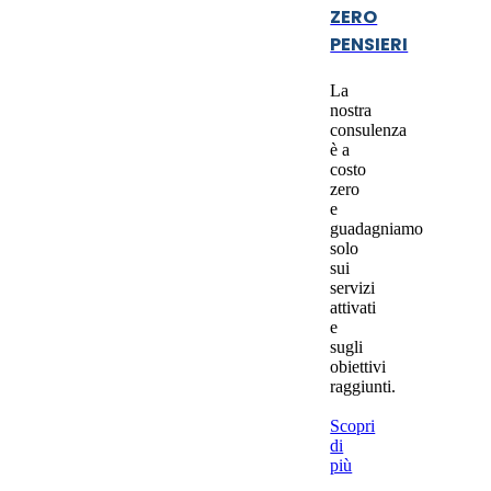
ZERO
PENSIERI
La
nostra
consulenza
è a
costo
zero
e
guadagniamo
solo
sui
servizi
attivati
e
sugli
obiettivi
raggiunti.
Scopri
di
più