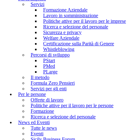
Servizi
Formazione Aziendale
Lavoro in somministrazione
Politiche attive per il lavoro per le imprese
Ricerca e selezione del personale
Sicurezza e privacy
Welfare Aziendale
Certificazione sulla Parità di Genere
Whistleblowing
Percorsi di sviluppo
PStart
PMed
PLarge
Il metodo
Formula Zero Pensieri
Servizi per gli enti
Per le persone
Offerte di lavoro
Politiche attive per il lavoro per le persone
Formazione
Ricerca e selezione del personale
News ed Eventi
Tutte le news
Eventi
Sicily Business Forum