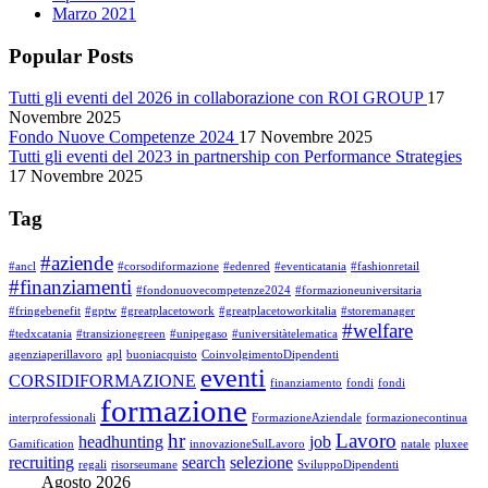
Marzo 2021
Popular Posts
Tutti gli eventi del 2026 in collaborazione con ROI GROUP
17
Novembre 2025
Fondo Nuove Competenze 2024
17 Novembre 2025
Tutti gli eventi del 2023 in partnership con Performance Strategies
17 Novembre 2025
Tag
#aziende
#ancl
#corsodiformazione
#edenred
#eventicatania
#fashionretail
#finanziamenti
#fondonuovecompetenze2024
#formazioneuniversitaria
#fringebenefit
#gptw
#greatplacetowork
#greatplacetoworkitalia
#storemanager
#welfare
#tedxcatania
#transizionegreen
#unipegaso
#universitàtelematica
agenziaperillavoro
apl
buoniacquisto
CoinvolgimentoDipendenti
eventi
CORSIDIFORMAZIONE
finanziamento
fondi
fondi
formazione
interprofessionali
FormazioneAziendale
formazionecontinua
hr
Lavoro
headhunting
job
Gamification
innovazioneSulLavoro
natale
pluxee
recruiting
search
selezione
regali
risorseumane
SviluppoDipendenti
Agosto 2026