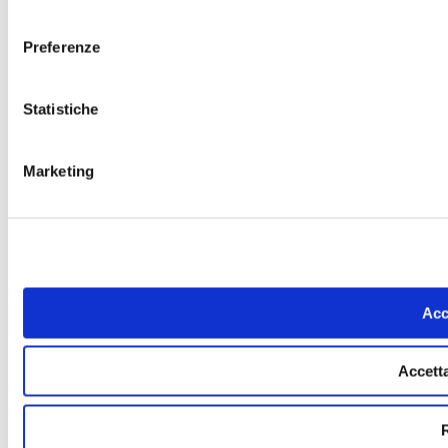
consenso
Preferenze
Statistiche
Marketing
Acce
Accetta
R