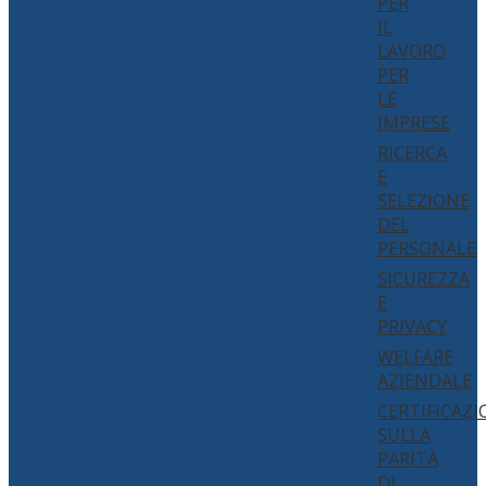
PER
IL
LAVORO
PER
LE
IMPRESE
RICERCA
E
SELEZIONE
DEL
PERSONALE
SICUREZZA
E
PRIVACY
WELFARE
AZIENDALE
CERTIFICAZI
SULLA
PARITÀ
DI