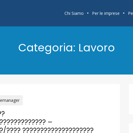
Chi Siamo
Per le imprese
Pe
Categoria:
Lavoro
remanager
??
????????????? –
?/???? ????????????????????