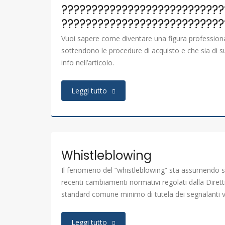
???????????????????????????
???????????????????????????
Vuoi sapere come diventare una figura professiona
sottendono le procedure di acquisto e che sia di su
info nell’articolo.
Leggi tutto
Whistleblowing
Il fenomeno del “whistleblowing” sta assumendo se
recenti cambiamenti normativi regolati dalla Diret
standard comune minimo di tutela dei segnalanti va
Leggi tutto