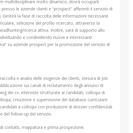
eam multidisciplinare molto dinamico, dovrà occuparti
resso le aziende clienti e “prospect” afferenti il servizio di
ti. Gestirà la fase di raccolta delle informazioni necessarie
rriculare, selezione del profilo ricercato, attraverso la
headhunting/ricerca attiva. Inoltre, sarà di supporto allo
individuando e condividendo nuove e interessanti
iva” su aziende prospect per la promozione del servizio di
accolta e analisi delle esigenze dei clienti, stesura di Job
pubblicazione sui canali di reclutamento degli annunci di
ing dei cv, interviste strutturate ai candidati, colloqui di
loqui, creazione e supervisione del database curriculare
 candidati a colloqui con produzione di dossier confidenziali
e del follow-up del servizio.
 di contatti, mappatura e prima prospezione;