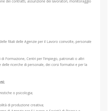
one dei contratti, assunzione dei lavoratori, monitoraggio
lle filiali delle Agenzie per il Lavoro coinvolte, personale
i di Formazione, Centri per l’Impiego, patronati o altri
delle ricerche di personale, dei corsi formativi e per la
ni:
istiche o psicologia;
ilità di produzione creativa;
erno di Agenzie per il Lavoro o Società di Ricerca e