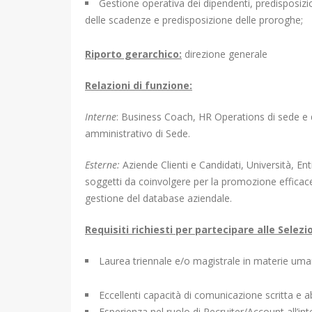
Gestione operativa dei dipendenti, predisposizi
delle scadenze e predisposizione delle proroghe;
Riporto gerarchico:
direzione generale
Relazioni di funzione:
Interne
: Business Coach, HR Operations di sede e de
amministrativo di Sede.
Esterne:
Aziende Clienti e Candidati, Università, Ent
soggetti da coinvolgere per la promozione efficace 
gestione del database aziendale.
Requisiti richiesti per partecipare alle Selezio
Laurea triennale e/o magistrale in materie uman
Eccellenti capacità di comunicazione scritta e ab
Esperienza nel ruolo di Recruiter/Account all’int