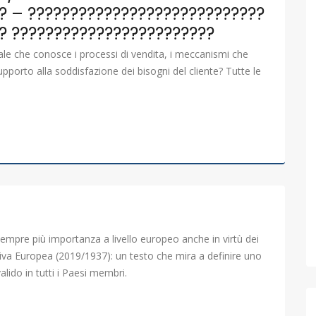
? – ????????????????????????????
? ????????????????????????
le che conosce i processi di vendita, i meccanismi che
pporto alla soddisfazione dei bisogni del cliente? Tutte le
mpre più importanza a livello europeo anche in virtù dei
tiva Europea (2019/1937): un testo che mira a definire uno
lido in tutti i Paesi membri.