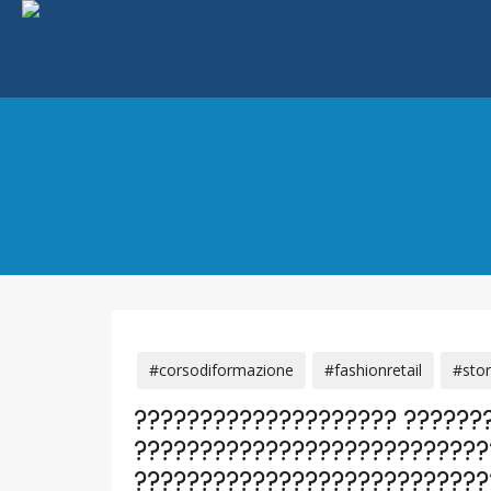
#corsodiformazione
#fashionretail
#sto
???????????????????? ??????
???????????????????????????
???????????????????????????