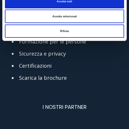
Accetta tutti
Partners
Offerte di lavoro
Accetta selezionati
Formazione per le imprese
Rifiuta
Formazione per le persone
Sicurezza e privacy
Certificazioni
Scarica la brochure
I NOSTRI PARTNER