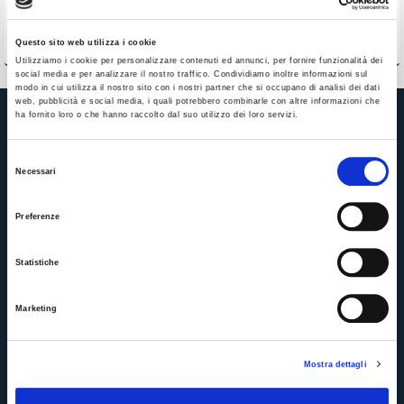
in esecuzione penale
Questo sito web utilizza i cookie
Utilizziamo i cookie per personalizzare contenuti ed annunci, per fornire funzionalità dei
social media e per analizzare il nostro traffico. Condividiamo inoltre informazioni sul
modo in cui utilizza il nostro sito con i nostri partner che si occupano di analisi dei dati
web, pubblicità e social media, i quali potrebbero combinarle con altre informazioni che
ha fornito loro o che hanno raccolto dal suo utilizzo dei loro servizi.
Selezione
Necessari
del
consenso
Preferenze
APPROFONDISCI
Statistiche
Servizi per le imprese
Marketing
Servizi per le persone
Mostra dettagli
Servizi per gli enti