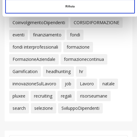
Rifiuta
agenziaperillavoro
apl
buoniacquisto
CoinvolgimentoDipendenti
CORSIDIFORMAZIONE
eventi
finanziamento
fondi
fondi interprofessionali
formazione
FormazioneAziendale
formazionecontinua
Gamification
headhunting
hr
innovazioneSulLavoro
job
Lavoro
natale
pluxee
recruiting
regali
risorseumane
search
selezione
SviluppoDipendenti