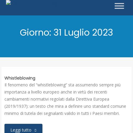
Giorno:
31 Luglio 2023
Whistleblowing
Il fenomeno del “whistleblowing” sta assumendo sempre più
importanza a livello europeo anche in virtù dei recenti
cambiamenti normativi regolati dalla Direttiva Europea
(2019/1937): un testo che mira a definire uno standard comune
minimo di tutela dei segnalanti valido in tutti i Paesi membri.
Leggi tutto