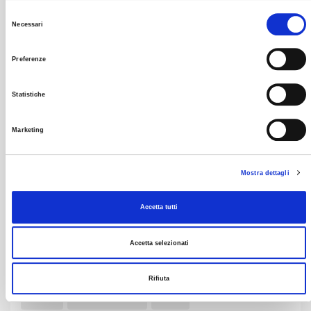
Tag
Selezione
Necessari
del
#ancl
#aziende
#corsodiformazione
consenso
Preferenze
#edenred
#eventicatania
#fashionretail
Statistiche
#finanziamenti
#fondonuovecompetenze2024
#formazioneuniversitaria
#fringebenefit
#gptw
Marketing
#greatplacetowork
#greatplacetoworkitalia
Mostra dettagli
#storemanager
#tedxcatania
#transizionegreen
Accetta tutti
#unipegaso
#universitàtelematica
#welfare
agenziaperillavoro
apl
buoniacquisto
Accetta selezionati
CoinvolgimentoDipendenti
CORSIDIFORMAZIONE
Rifiuta
eventi
finanziamento
fondi