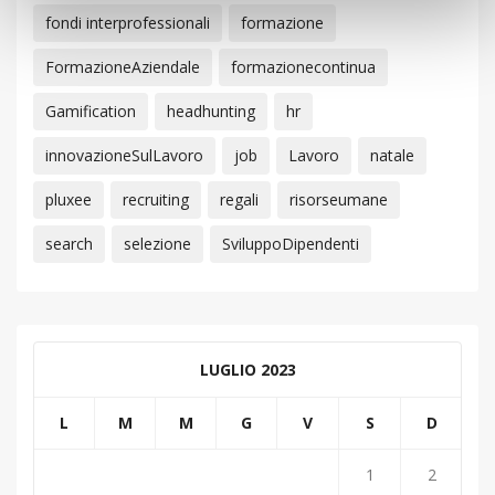
fondi interprofessionali
formazione
FormazioneAziendale
formazionecontinua
Gamification
headhunting
hr
innovazioneSulLavoro
job
Lavoro
natale
pluxee
recruiting
regali
risorseumane
search
selezione
SviluppoDipendenti
LUGLIO 2023
L
M
M
G
V
S
D
1
2