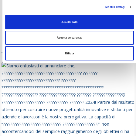
Fondo Nuove Competenze 2024
APRILE 8, 2024
, BY
PLURIMPRESA
,
0 COMMENTS
Mostra dettagli
Il Fondo Nuove Competenze (FNC) è un’iniziativa promossa dal
Ministero del Lavoro e delle Politiche Sociali per sostenere…
Accetta tutti
Accetta selezionati
Leggi tutto
Rifiuta