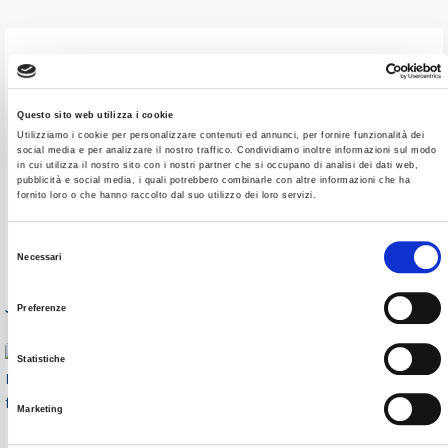
#aziende
#finanziamenti
#fondo
Avviso 4/24 del Fondo For.Te.
Questo sito web utilizza i cookie
Utilizziamo i cookie per personalizzare contenuti ed annunci, per fornire funzionalità dei
MAGGIO 8, 2024
, BY
PLURIMPRESA
,
0 COMMENTS
social media e per analizzare il nostro traffico. Condividiamo inoltre informazioni sul modo
Il Fondo For.Te. ha pubblicato l’Avviso 4/2024 per il
in cui utilizza il nostro sito con i nostri partner che si occupano di analisi dei dati web,
pubblicità e social media, i quali potrebbero combinarle con altre informazioni che ha
finanziamento di Piani riferiti esclusivamente al Comparto
fornito loro o che hanno raccolto dal suo utilizzo dei loro servizi.
Logistica,…
Selezione
Necessari
Leggi tutto
del
consenso
Preferenze
Statistiche
Marketing