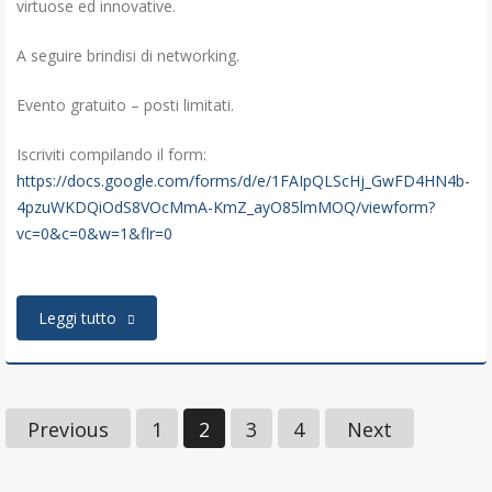
virtuose ed innovative.
A seguire brindisi di networking.
Evento gratuito – posti limitati.
Iscriviti compilando il form:
https://docs.google.com/forms/d/e/1FAIpQLScHj_GwFD4HN4b-
4pzuWKDQiOdS8VOcMmA-KmZ_ayO85lmMOQ/viewform?
vc=0&c=0&w=1&flr=0
Leggi tutto
Previous
1
2
3
4
Next